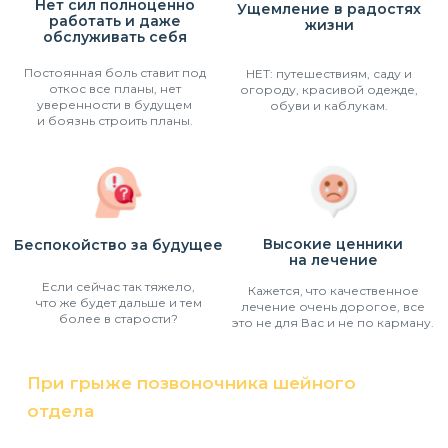
Нет сил полноценно
Ущемление в радостях
работать и даже
жизни
обслуживать себя
Постоянная боль ставит под
НЕТ: путешествиям, саду и
откос все планы, нет
огороду, красивой одежде,
уверенности в будущем
обуви и каблукам.
и боязнь строить планы.
Высокие ценники
Беспокойство за будущее
на лечение
Если сейчас так тяжело,
Кажется, что качественное
что же будет дальше и тем
лечение очень дорогое, все
более в старости?
это не для Вас и не по карману.
При грыже позвоночника шейного
отдела