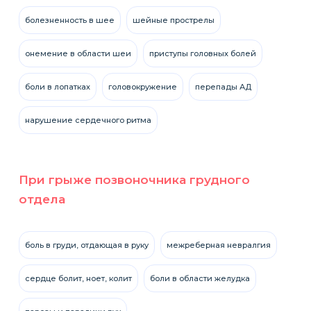
болезненность в шее
шейные прострелы
онемение в области шеи
приступы головных болей
боли в лопатках
головокружение
перепады АД
нарушение сердечного ритма
При грыже позвоночника грудного
отдела
боль в груди, отдающая в руку
межреберная невралгия
сердце болит, ноет, колит
боли в области желудка