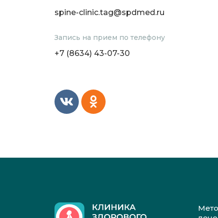
spine-clinic.tag@spdmed.ru
Запись на прием по телефону
+7 (8634) 43-07-30
Мет
леч