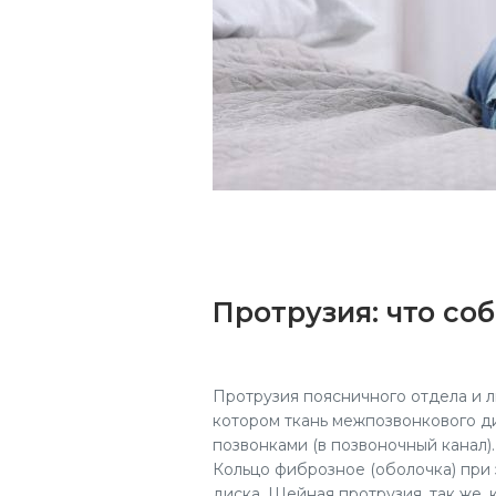
Протрузия: что со
Протрузия поясничного отдела и 
котором ткань межпозвонкового д
позвонками (в позвоночный канал)
Кольцо фиброзное (оболочка) при
диска. Шейная протрузия, так же, 