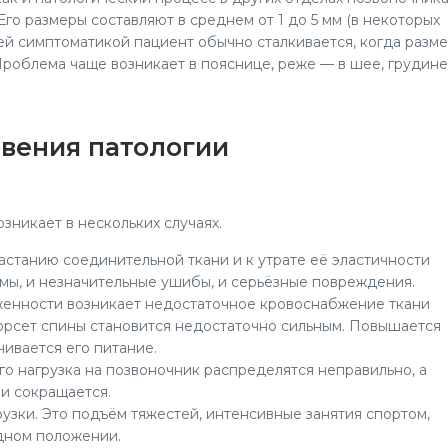
го размеры составляют в среднем от 1 до 5 мм (в некоторых
щей симптоматикой пациент обычно сталкивается, когда разм
 Проблема чаще возникает в пояснице, реже — в шее, грудине
вения патологии
зникает в нескольких случаях.
астанию соединительной ткани и к утрате её эластичности
мы, и незначительные ушибы, и серьёзные повреждения.
женности возникает недостаточное кровоснабжение ткани
орсет спины становится недостаточно сильным. Повышается
чивается его питание.
го нагрузка на позвоночник распределятся неправильно, а
и сокращается.
зки. Это подъём тяжестей, интенсивные занятия спортом,
одном положении.