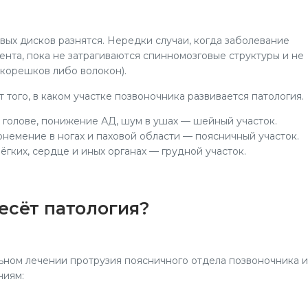
ых дисков разнятся. Нередки случаи, когда заболевание
мента, пока не затрагиваются спинномозговые структуры и не
корешков либо волокон).
 того, в каком участке позвоночника развивается патология.
 голове, понижение АД, шум в ушах — шейный участок.
немение в ногах и паховой области — поясничный участок.
ёгких, сердце и иных органах — грудной участок.
есёт патология?
ном лечении протрузия поясничного отдела позвоночника 
ниям: