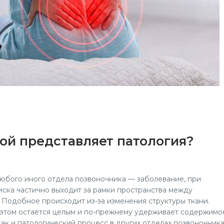
бой представляет патология?
любого иного отдела позвоночника — заболевание, при
иска частично выходит за рамки пространства между
. Подобное происходит из-за изменения структуры ткани.
 этом остаётся целым и по-прежнему удерживает содержимо
как и патологический процесс в других отделах позвоночника