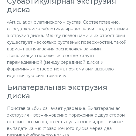
Субартикулярная экструзия
диска
«Articulatio» с латинского – сустав. Соответственно,
определение «субартикулярная» значит подсуставная
экструзия диска. Между позвонками и их отростками
существует несколько суставных поверхностей, такой
вариант выпячивания расположен за ними.
Локализация поражения соответствует
парамедианной (между серединой диска и
фораминным отверстием), поэтому они вызывают
идентичную симптоматику.
Билатеральная экструзия
диска
Приставка «би» означает удвоение. Билатеральная
экструзия – возникновение поражения с двух сторон
от спинного мозга, то есть пульпозное ядро начинает
выпадать из межпозвоночного диска через два
разрыва фиброзного кольца.